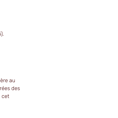
).
gère au
trées des
 cet