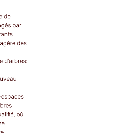
ue de
ngés par
tants
sagère des
e d'arbres:
nouveau
s-espaces
rbres
alifié, où
se
e.