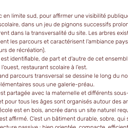
 en limite sud, pour affirmer une visibilité publiq
colaire, dans un jeu de pignons successifs prolo
rent dans la transversalité du site. Les arbres exis
t les parcours et caractérisent l'ambiance pay
rs de récréation).
est identifiable, de part et d'autre de cet ensembl
'ouest, restaurant scolaire à l'est.
rand parcours transversal se dessine le long du 
élémentaires sous une galerie-préau.
est partagée avec la maternelle et différents sou
et pour tous les âges sont organisés autour des a
école est en bois, ancrée dans un site naturel requ
ot est affirmé. C'est un bâtiment durable, sobre, qui 
cture passive : bien orientée, compacte, efficient