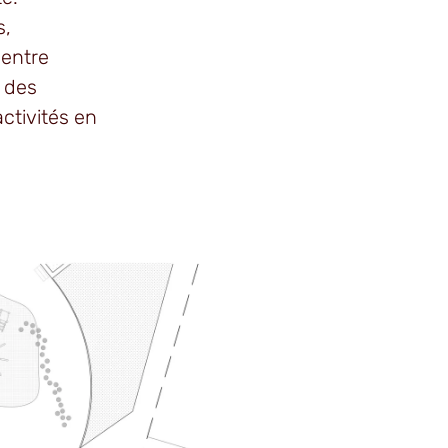
s,
 entre
r des
ctivités en